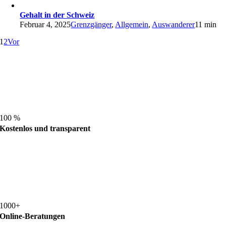
Gehalt in der Schweiz
Februar 4, 2025
Grenzgänger
,
Allgemein
,
Auswanderer
11 min
1
2
Vor
100 %
Kostenlos und transparent
1000+
Online-Beratungen