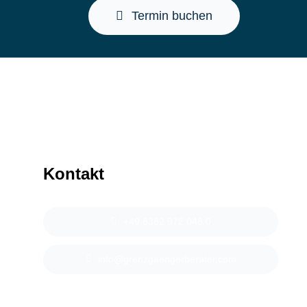
Termin buchen
Kontakt
+49 8382 972 048 0
info@grenzgaengerberater.com